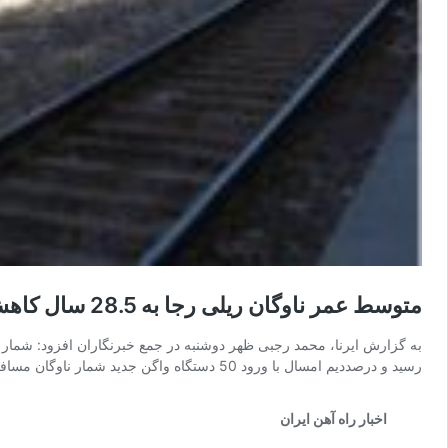
متوسط عمر ناوگان ریلی رجا به 28.5 سال کاهش یافت
رسید و درصددیم امسال با ورود 50 دستگاه واگن جدید شمار ناوگان مسافری رجا به …
اخبار راه آهن ایران