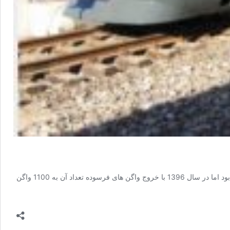
به گزارش ایرنا، محمد رجبی ظهر دوشنبه در جمع خبرنگاران افزود: شمار واگن های مسافری و پشتیبانی شرکت رجا در سال 1395 حدود 1300 دستگاه بود اما در سال 1396 با خروج واگن های فرسوده تعداد آن به 1100 واگن