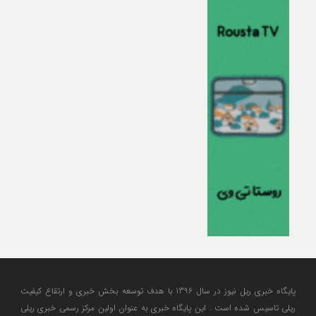
پایگاه خبری ریل نیوز در سال 1396 با هدف توسعه بخش خبری و ارتقاع کیفیت
ریلی تاسیس شده است . این پایگاه خبری به عنوان اولین مرکز رسمی خبری ریلی