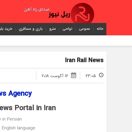
خانه
عمومی
نواحی
مترو
باری و مسافری
خرید بلی
Iran Rail News
23:05
12 آگوست 2018
ews Agency
ews Portal in Iran
ly in Persian
e English language