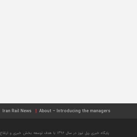
Iran Rail News
About – Introducing the managers
جامع ترین نقشه شبکه ریلی ایران + تیر ۱۳۹۸
خرید بلیت این
پایگاه خبری ریل نیوز در سال 1396 با هدف توسعه ب