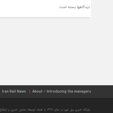
دیدگاهها بسته است.
Iran Rail News
About – Introducing the managers
جامع ترین نقشه شبکه ریلی ایران + تیر ۱۳۹۸
خرید بلیت این
پایگاه خبری ریل نیوز در سال 1396 با هدف توسعه ب