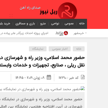
خانه
عمومی
نواحی
مترو
باری و مسافری
خرید بلی
ده کرمان – خرمشهر
اجرای پروژه احداث زیرگذر عابر پیاده در حریم ریل
خانه
اخبار عمومی
نمایشگاه
حضور محمد اسلامی، وزير راه و شهرسازي در 
نقل ریلی ، صنایع، تجهیزات و خدمات وابسته
کد خبر : 17290
09 ژوئن 2019 - 14:45
شهرسازی در آیین افتتاحيه هفتمين نمايشگاه بين المل