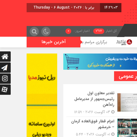
14:29:04
برابر با : Thursday - 6 August - 2026
کل اخبار
7972
اخبار امروز :
0
آخرین خبرها
برگزاری مراسم بدرقه زائرین حسینی در ایستگاه راه‌آهن زاهدان
ر عمومی
تقدیر معاون اول
رئیس‌جمهور از مدیرعامل
راه‌آهن
03 آگوست 2026 - 16:59
اعزام قطار فوق‌العاده کرمان
– خرمشهر
01 آگوست 2026 - 5:44