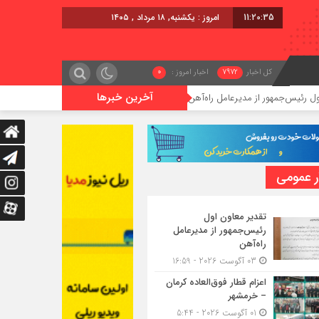
11:20:36
امروز : یکشنبه, ۱۸ مرداد , ۱۴۰۵
کل اخبار
7972
اخبار امروز :
0
آخرین خبرها
از مدیرعامل راه‌آهن
اعزام قطار فوق‌العاده کرمان – خرمشهر
ر عمومی
تقدیر معاون اول
رئیس‌جمهور از مدیرعامل
راه‌آهن
03 آگوست 2026 - 16:59
اعزام قطار فوق‌العاده کرمان
– خرمشهر
01 آگوست 2026 - 5:44