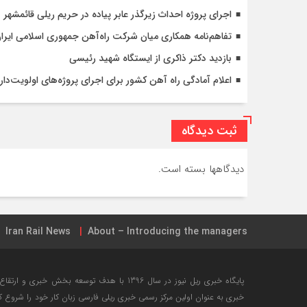
اجرای پروژه احداث زیرگذر عابر پیاده در حریم ریلی قائمشهر
تفاهم‌نامه همکاری میان شرکت راه‌آهن جمهوری اسلامی ایرا
بازدید دکتر ذاکری از ایستگاه شهید رئیسی
اعلام آمادگی راه آهن کشور برای اجرای پروژه‌های اولویت‌دار 
ثبت دیدگاه
دیدگاهها بسته است.
Iran Rail News
About – Introducing the managers
جامع ترین نقشه شبکه ریلی ایران + تیر ۱۳۹۸
خرید بلیت این
پایگاه خبری ریل نیوز در سال 1396 با هدف توسعه ب
خبری به عنوان اولین مرکز رسمی خبری ریلی فارسی زبان کار خود را شروع 
لیست کامل فضای مجازی کانال راه آهن ایران
مرکز آموزش را