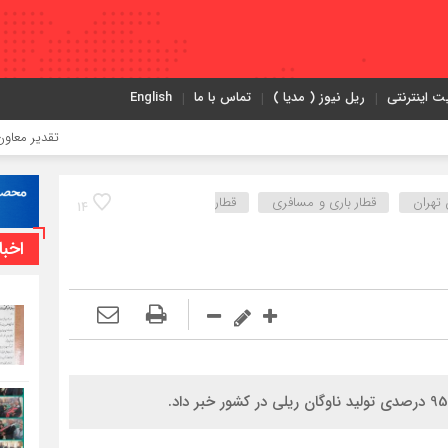
ت اینترنتی
ریل نیوز ( مدیا )
تماس با ما
English
تقدیر معاون اول رئی
 تهران
قطار باری و مسافری
قطار
14
اخبا