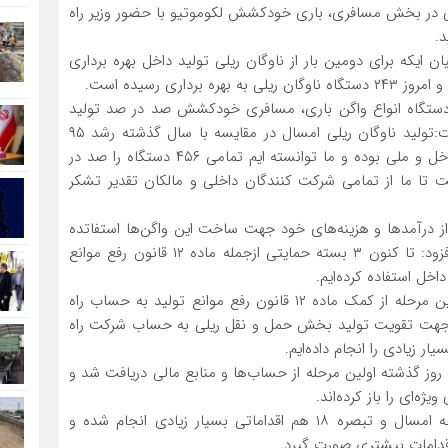
امروز از ۲۴۳ دستگاه ناوگان ریلی در بخش مسافری، باری خودکشش لکوموتیو با حضور وزیر راه
.
 ایکه برای دومین بار از ناوگان ریلی تولید داخل بهره برداری
ر عامل شرکت راه آهن با اشاره به اینکه تا امروز ۴۵۶ دستگاه انواع واگن باری، مسافری خودکشش صد در صد تولید
داخل ساخته و به ناوگان ریلی کشور اضافه شده است گفت:تولید ناوگان ریلی امسال در مقایسه با سال گذشته رشد ۹۵
درصدی داشته است این امر در راستای حمایت از تولید داخل و ملی بوده و ما توانسته ایم تمامی ۴۵۶ دستگاه را صد در
ت تا ما از تمامی شرکت کنندگان داخلی و مالکان تقدیر تشکر
 از درآمد‌ها و هزینه‌های خود جهت ساخت این واگن‌ها استفاتده
شده از بسته‌های حمایتی دولت هم استفاده شده است، افزود: تا کنون ۳ بسته حمایتی ازجمله ماده ۱۲ قانون رفع موانع
مدیر عامل شرکت راه آهن با یادآوری اینکه روز گذشته اولین مرحله از کمک ماده ۱۲ قانون رفع موانع تولید به حساب راه
ت تصریح کرد: ۱۸ میلیارد تومان جهت تقویت تولید بخش حمل و نقل ریلی به حساب شرکت راه
ر زیادی را انجام داده‌ایم.
ز گذشته اولین مرحله از حساب‌ها و منابع مالی دریافت شد و
‌ای را باز کرده‌اند.
مدیر عامل شرکت راه آهن همچنین افزود: در لایحه بودجه امسال و تبصره ۱۸ هم اقداماتی بسیار زیادی انجام شده و
اقدامات بیشتری صورت گیرد.