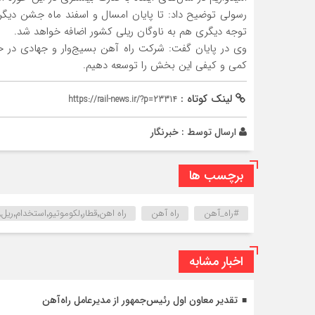
رسولی توضیح داد: تا پایان امسال و اسفند ماه جشن دیگری 
توجه دیگری هم به ناوگان ریلی کشور اضافه خواهد شد.
وی در پایان گفت: شرکت راه آهن بسیج‌وار و جهادی در حو
کمی و کیفی این بخش را توسعه دهیم.
لینک کوتاه :
https://rail-news.ir/?p=23314
ارسال توسط :
خبرنگار
برچسب ها
#راه_آهن
راه آهن
راه اهن٬قطار٬لکوموتیو٬استخدام٬ریل٬ایستگاه٬مترو
اخبار مشابه
تقدیر معاون اول رئیس‌جمهور از مدیرعامل راه‌آهن