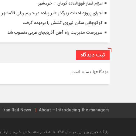
اعزام قطار فوق‌العاده کرمان – خرمشهر
اجرای پروژه احداث زیرگذر عابر پیاده در حریم ریلی قائمشهر
گوگوچانی سکان نیروی کشش را برعهده گرفت
سرپرست مدیریت راه آهن آذربایجان غربی منصوب شد
ثبت دیدگاه
دیدگاهها بسته است.
Iran Rail News
About – Introducing the managers
جامع ترین نقشه شبکه ریلی ایران + تیر ۱۳۹۸
خرید بلیت این
پایگاه خبری ریل نیوز در سال 1396 با هدف توسعه ب