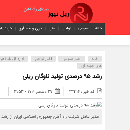
خانه
عمومی
نواحی
مترو
باری و مسافری
خرید بلی
خانه
اخبار عمومی
اخبار نواحی
اداره كل راه آهن
های حومه ای
رشد ۹۵ درصدی تولید ناوگان ریلی
کد خبر : 23314
29 دسامبر 2019 - 12:53
مدیر عامل شرکت راه آهن جمهوری اسلامی ایران از رشد 95 درصدی تولید ناوگان ریلی در کشور خبر داد.