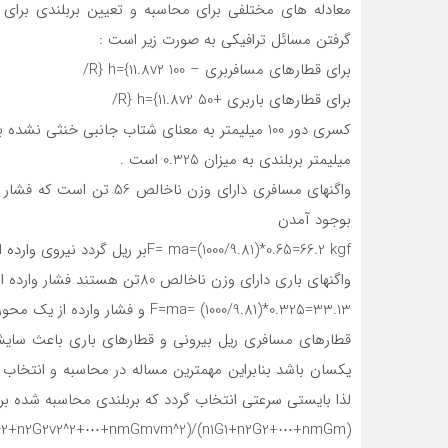
معادله های مختلفی برای محاسبه و تعیین بربلندی برای 
گرفتن مسائل ترافیکی به صورت زیر است :
برای قطارهای مسافربری – 100 R} h={11.8v2/
برای قطارهای باربری +50 R} h={11.8v2/
میلیمتر بربلندی به میزان 0.325 است .
بوجود آمدن
F= ma=(1000/9.81)*0.65=66.2 kgfبر ریل گردد نیروی وارده از 14 تن : 14*66.26=927.64 می باشد .
واگنهای باری دارای وزن ناخالص 80تن هستند فشار وارده از طرف 1تن وزن واگن باری به ریل داخلی :
F=ma= (1000/9.81)*0.325=33.13 و فشار وارده از یک محور واگن باری به ریل داخلی (80/4)*33.13=662.6 kgfاست.
قطارهای مسافری ریل بیرونی و قطارهای باری باعث سایش 
یکسان باشد بنابراین مهمترین مساله در محاسبه و انتخاب ب
لذا بایستی سرعتی انتخاب گردد که بربلندی محاسبه شده بر
v1^2+n2G2v2^2+⋯+nmGmvm^2)/(n1G1+n2G2+⋯+nmGm)