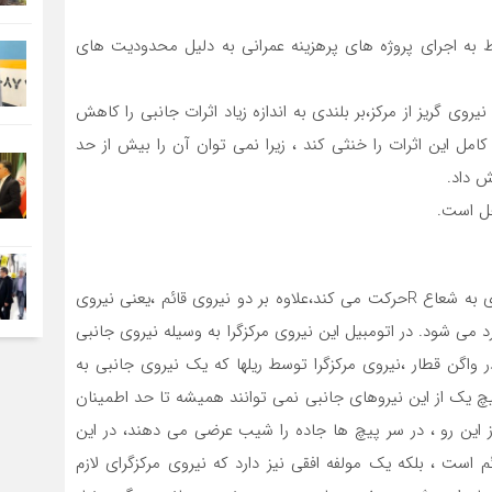
 شعاع انحنای تا حد ممکن بزرگ R که منوط به اجرای پروژه های پرهزینه عمرانی به دلیل محدودیت های
روی گریز از مرکز،بر بلندی به اندازه زیاد اثرات جانبی را کاهش
امل این اثرات را خنثی کند ، زیرا نمی توان آن را بیش از حد
ش داد.
ل است.
اتومبیل یا واگنی که با سرعت vروی جاده مسطح خمیده ای به شعاع Rحرکت می کند،علاوه بر دو نیروی قائم ،یعنی نیروی
د می شود. در اتومبیل این نیروی مرکزگرا به وسیله نیروی جانبی
 واگن قطار ،نیروی مرکزگرا توسط ریلها که یک نیروی جانبی به
یچ یک از این نیروهای جانبی نمی توانند همیشه تا حد اطمینان
ین رو ، در سر پیچ ها جاده را شیب عرضی می دهند، در این
 است ، بلکه یک مولفه افقی نیز دارد که نیروی مرکزگرای لازم