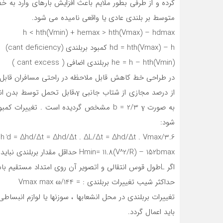
کرده و از طرفی بطور ملایم باعث افزایش بارهای وارد به
متوسط بر بلندی عادی یا واقعی نامیده می شود.
h < hth(Vmin) + hemax > hth(Vmax) – hdmax
hd = hth(Vmax) – h کمبود بربلندی (cant deficiency)
he = h – hth(Vmin) بربلندی اضافی ( cant excess )
از درصد مجازی از شتاب جانبی γ،ق
به صورت b = 2/3 γ مشخص گردیده است . تغی
شود:
h ̇d = ∆hd/∆t = ∆hd/∆t . ∆L/∆t = ∆hd/∆t . Vmax/3.6
Hmin= 11.8(V^2/R) – 152bmax حداقل مقدار بربلندی نباید شتاب گریز از مرکز خنثی نشده بیش از bmax تولید کند .
اگر Lطول قوس انتقالی و lتصویر آن روی امتداد مستقیم باشد : lmin= (h.v)/144
حداکثر شیب تغییرات بربلندی : = 144/Vmax max ω
تغییرات بربلندی در محل انشعابها ، سوزنها یا لوازم انبساط
باید اعمال گردد.