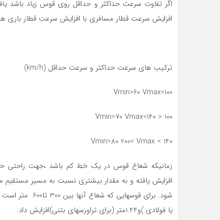
اگر تفاوت سرعت حداکثر و حداقل روی قوس زیاد باشد یافت
افزایش سرعت قطار مسافری با افزایش سرعت قطار باری هم
ترکیب های سرعت حداکثر و سرعت حداقل (km/h)
Vmin>60 Vmax<100
Vmin>70 Vmax<140 > 100
Vmin>80 200< Vmax < 140
زمانیکه شعاع قوس در یک خط کم باشد ،جهت راحتی ح
افزایش یافته و به مقدار بیشتری نسبت به مسیر مستقیم 
یا فولادی )و1.44متر (برای تراورسهای بتنی)افزایش داد.