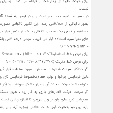
برای حرکت دایره ای یکنواخت را فراهم می کند . بنابرا
نیست .
بطور ناگهانی از 0به1/Rمی رسد .این تغیی
مستقیم و قوس یک منحنی انتقالی با شعاع متغیر قرار می
های دنیا مورد استفاده قرار می گیرد ، سهمی درجه 3می باشد.
= S * V^2/Rg hth
برای عرض خط استانداردS=1500mm ، ) hth= 11.8 ( V^2/R
برای عرض خط متریک S=1060mm ، hth= 8.3 (V^2/R)
اگر حداکثر سرعت قطارهای مسافری مورد استفاده قرار گیر
دلیل فرسایش چرخها و لوازم خط (مخصوصا فرسایش تاج ریل
متوقف شود حرکت مجدد آن بسیار مشکل خواهد بود (در قوس
اگر سرعت حرکت قطارهای باری به کار رود ، هیچ مشکلی
همچنین نیرو های وارد بر ریل بیرونی تا اندازه زیادی تحت ت
باید بین دو وضعیت فوق حالت تعادلی بوجود آید و بر بل