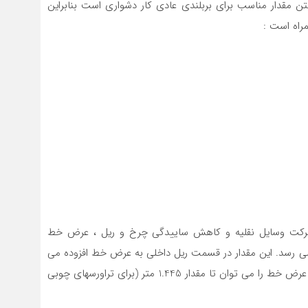
ن مقدار مناسب برای بربلندی عادی کار دشواری است بنابراین
راه است :
رکت وسایل نقلیه و کاهش ساییدگی چرخ و ریل ، عرض خط
می رسد. این مقدار در قسمت ریل داخلی به عرض خط افزوده می
شود. برای قوسهایی که شعاع آنها بین 300 تا600 متر است عرض خط را می توان تا مقدار 1.445 متر (برای تراورسهای چوبی