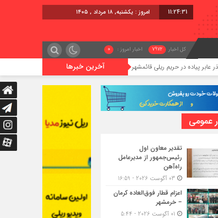
11:24:32
امروز : یکشنبه, ۱۸ مرداد , ۱۴۰۵
کل اخبار
7972
اخبار امروز :
0
آخرین خبرها
ی قائمشهر
گوگوچانی سکان نیروی کشش را برعهده گرفت
ر عمومی
تقدیر معاون اول
رئیس‌جمهور از مدیرعامل
راه‌آهن
03 آگوست 2026 - 16:59
اعزام قطار فوق‌العاده کرمان
– خرمشهر
01 آگوست 2026 - 5:44