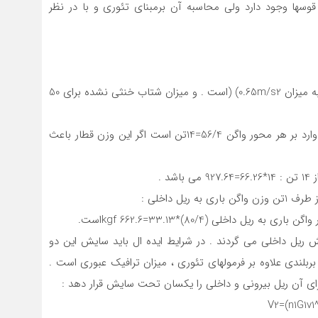
قوسها وجود دارد ولی محاسبه آن برمبنای تئوری و با در نظر
کسری دور 100 میلیمتر به معنای شتاب جانبی خنثی نشده به میزان 0.65m/s2) (است . و میزان شتاب خنثی نشده برای 50
واگنهای مسافری دارای وزن ناخالص 56 تن است که فشار وارد بر هر محور واگن 56/4=14تن است اگر این وزن قطار باعث
ریل داخلی می گردند . در شرایط ایده ال باید سایش این دو
ربلندی علاوه بر فرمولهای تئوری ، میزان ترافیک عبوری است .
ای آن ریل بیرونی و داخلی را یکسان تحت سایش قرار دهد :
V2=(n1G1