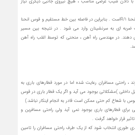
ین با دادن شیب عرضی مناسب ، هیچ نیروی جانبی دیگری نیاز
در مسیر مستقیم انحنا صفر است ولی در قوس به شعاع Rانحنا 1/Rاست . بنابراین در فاصله بین خط مستقیم و قوس انحنا
ر ناگهانی بصورت ضربه ای به سرنشینان وارد می شود . در نتیجه بین مسیر
 دهند. در مهندسی راه آهن ، منحنی که توسط اغلب راه آهن
ند ، راحتی مسافران رعایت شده اما در مورد قطارهای باری به
 داخلی )مشکلاتی بوجود می آید و اگر یک قطار باری در قوس
 با شعاع کم حتی ممکن است قادر به انجام اینکار نباشد.)
 برای قطارهای باری بوجود نمی آید ولی راحتی مسافرین و
اثیر قرار خواهد گرفت .
ندی طوری انتخاب شود که از یک طرف راحتی مسافران را تامین