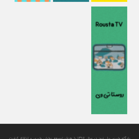
پایگاه خبری ریل نیوز در سال 1396 با هدف توسعه بخش خبری و ارتقاع کیفیت