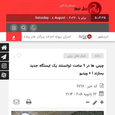
5:04:36
برابر با : Saturday - 8 August - 2026
 – خرمشهر
اجرای پروژه احداث زیرگذر عابر پیاده در حریم ریلی قائمشه
خانه
فیلم های ریلی
11
چینی ها در 9 ساعت توانستند یک ایستگاه جدید
بسازند ! + ویدیو
کد خبر : 2798
22 ژانویه 2018 - 21:14