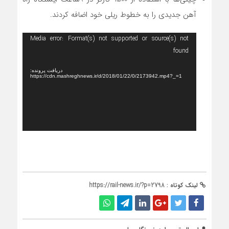
آهن جدیدی را به خطوط ریلی خود اضافه کردند.
نمایشگر
Media error: Format(s) not supported or source(s) not
ویدیو
found
دریافت پرونده:
https://cdn.mashreghnews.ir/d/2018/01/22/0/2173942.mp4?_=1
لینک کوتاه :
https://rail-news.ir/?p=2798