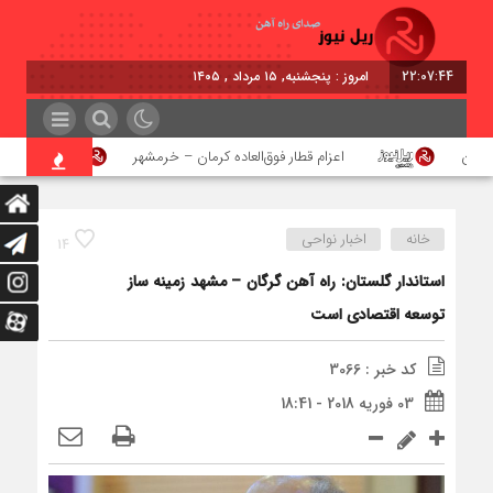
22:07:45
امروز : پنجشنبه, ۱۵ مرداد , ۱۴۰۵
هن
اعزام قطار فوق‌العاده کرمان – خرمشهر
اجرای پ
خانه
اخبار نواحی
14
استاندار گلستان: راه آهن گرگان – مشهد زمینه ساز
توسعه اقتصادی است
کد خبر : 3066
03 فوریه 2018 - 18:41