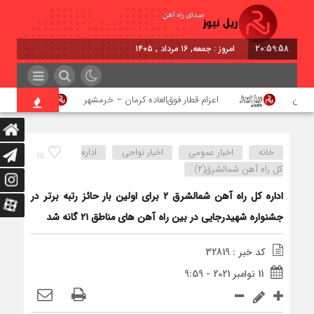
20:59:58
امروز : جمعه, ۱۶ مرداد , ۱۴۰۵
هن
اعزام قطار فوق‌العاده کرمان – خرمشهر
اجرای 
خانه
اخبار عمومی
اخبار نواحی
اداره
15
كل راه آهن شمالشرق(۲)
اداره کل راه آهن شمالشرق ۲ برای اولین بار حائز رتبه برتر در
جشنواره شهیدرجایی در بین راه آهن های مناطق ۲۱ گانه شد
کد خبر : 32819
11 نوامبر 2021 - 9:59