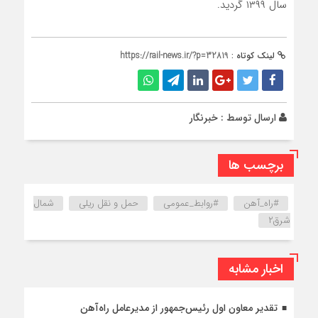
سال ۱۳۹۹ گردید.
لینک کوتاه :
https://rail-news.ir/?p=32819
ارسال توسط :
خبرنگار
برچسب ها
#راه_آهن
#روابط_عمومی
حمل و نقل ریلی
شمال
شرق۲
اخبار مشابه
تقدیر معاون اول رئیس‌جمهور از مدیرعامل راه‌آهن