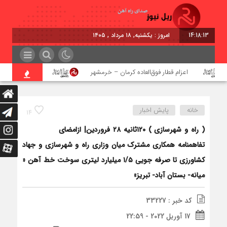
14:18:13
برابر با : Sunday - 9 August - 2026
اعزام قطار فوق‌العاده کرمان – خرمشهر
اجرای پروژه احداث 
خانه
پایش اخبار
14
( راه و شهرسازی ) ۱۲۰ثانیه ۲۸ فروردین| ازامضای
تفاهمنامه همکاری مشترک میان وزاری راه و شهرسازی و جهاد
کشاورزی تا صرفه جویی ۱/۵ میلیارد لیتری سوخت خط آهن «
میانه- بستان آباد- تبریز»
کد خبر : 33227
17 آوریل 2022 - 22:59