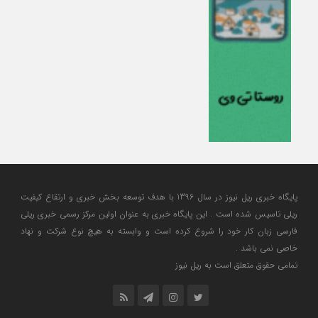
پایگاه خبری ریل نیوز در سال 1396 با هدف توسعه بخش خبری و ارتقاع کیفیت
ریلی تاسیس شده است . این پایگاه خبری به عنوان اولین مرکز رسمی خبری ریلی
فارسی زبان کار خود را شروع کرده است و وابسته به هیچ نوع شرکت و نهاد
خاصی نمی باشد .
تمامی حقوق متعلق است به ریل نیوز