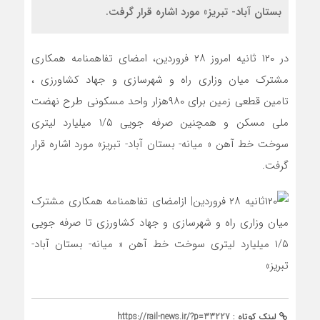
بستان آباد- تبریز» مورد اشاره قرار گرفت.
در ۱۲۰ ثانیه امروز ۲۸ فروردین، امضای تفاهمنامه همکاری
مشترک میان وزاری راه و شهرسازی و جهاد کشاورزی ،
تامین قطعی زمین برای ۹۸۰هزار واحد مسکونی طرح نهضت
ملی مسکن و همچنین صرفه جویی ۱/۵ میلیارد لیتری
سوخت خط آهن « میانه- بستان آباد- تبریز» مورد اشاره قرار
گرفت.
لینک کوتاه :
https://rail-news.ir/?p=33227