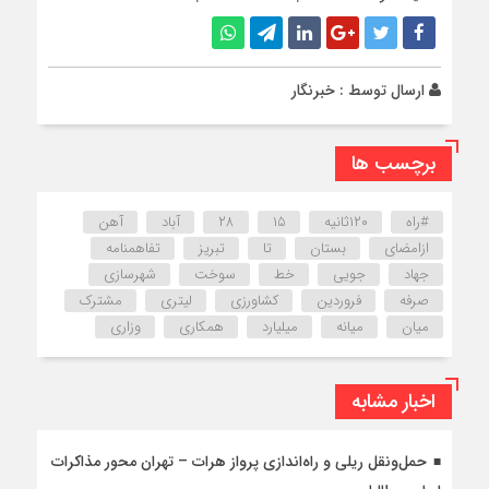
ارسال توسط :
خبرنگار
برچسب ها
#راه
۱۲۰ثانیه
۱۵
۲۸
آباد
آهن
ازامضای
بستان
تا
تبریز
تفاهمنامه
جهاد
جویی
خط
سوخت
شهرسازی
صرفه
فروردین
کشاورزی
لیتری
مشترک
میان
میانه
میلیارد
همکاری
وزاری
اخبار مشابه
حمل‌ونقل ریلی و راه‌اندازی پرواز هرات – تهران محور مذاکرات