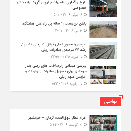
طرح واگذاری تعمیرات جاری واگن‌ها به بخش
خصوصی
09 ژوئن 2026 - 15:12
پایان بن‌بست 11 ساله پل راه‌آهن هشتگرد
10 می 2026 - 20:17
سرخس؛ محور اصلی ترانزیت ریلی کشور /
رشد ۷۷ درصدی صادرات ریلی
17 فوریه 2026 - 22:40
بررسی میدانی زیرساخت های ریلی بندر
خرمشهر برای تسهیل صادرات و واردات و
افزایش سهم ریلی
27 ژانویه 2026 - 0:22
نواحی
اعزام قطار فوق‌العاده کرمان – خرمشهر
01 آگوست 2026 - 5:44