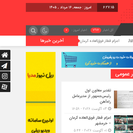
6:27:17
برابر با : Friday - 7 August - 2026
کل اخبار
7972
اخبار امروز :
0
آخرین خبرها
لعاده کرمان – خرمشهر
اجرای پروژه احداث زیرگذر عابر پیاده در حریم 
ر عمومی
تقدیر معاون اول
رئیس‌جمهور از مدیرعامل
راه‌آهن
03 آگوست 2026 - 16:59
اعزام قطار فوق‌العاده کرمان
– خرمشهر
01 آگوست 2026 - 5:44