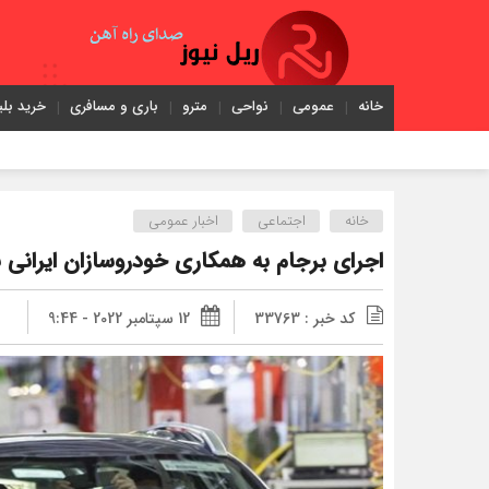
خانه
عمومی
نواحی
مترو
باری و مسافری
خرید بلی
خانه
اجتماعی
اخبار عمومی
اجرای برجام به همکاری خودروسازان ایرانی ب
کد خبر : 33763
12 سپتامبر 2022 - 9:44