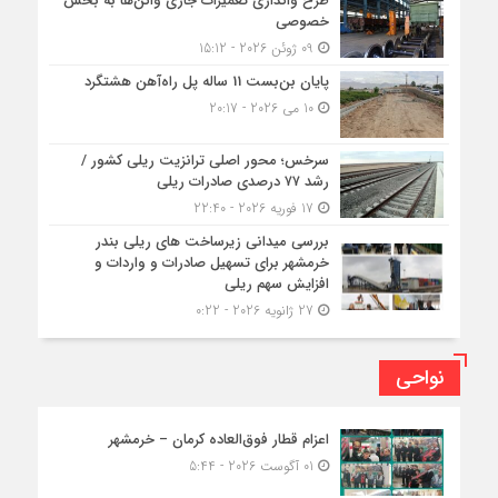
طرح واگذاری تعمیرات جاری واگن‌ها به بخش
خصوصی
09 ژوئن 2026 - 15:12
پایان بن‌بست 11 ساله پل راه‌آهن هشتگرد
10 می 2026 - 20:17
سرخس؛ محور اصلی ترانزیت ریلی کشور /
رشد ۷۷ درصدی صادرات ریلی
17 فوریه 2026 - 22:40
بررسی میدانی زیرساخت های ریلی بندر
خرمشهر برای تسهیل صادرات و واردات و
افزایش سهم ریلی
27 ژانویه 2026 - 0:22
نواحی
اعزام قطار فوق‌العاده کرمان – خرمشهر
01 آگوست 2026 - 5:44