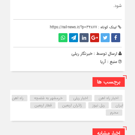
شود.
لینک کوتاه :
https://rail-news.ir/?p=34877
ارسال توسط :
خبرنگار ریلی
منبع : آریا
برچسب ها
اخبار راه اهن
اخبار ریلی
خرمشهر به شلمچه
راه اهن
ایران
ریل نیوز
زائران اربعین
قطار اربعین
محرم
اخبار مشابه