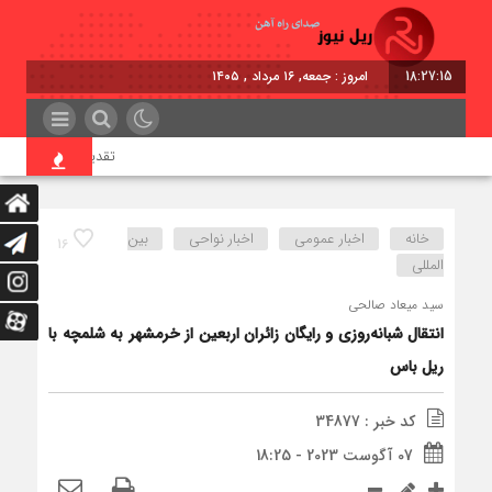
18:27:16
امروز : جمعه, ۱۶ مرداد , ۱۴۰۵
تقدیر معاون اول رئیس‌ج
خانه
اخبار عمومی
اخبار نواحی
بین
16
المللی
سید میعاد صالحی
انتقال شبانه‌روزی و رایگان زائران اربعین از خرمشهر به شلمچه با
ریل باس
کد خبر : 34877
07 آگوست 2023 - 18:25