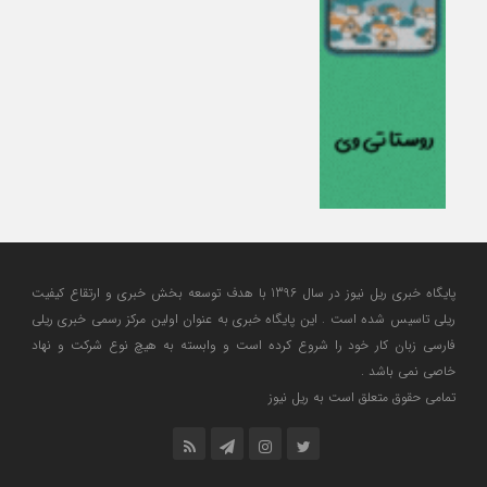
پایگاه خبری ریل نیوز در سال 1396 با هدف توسعه بخش خبری و ارتقاع کیفیت
ریلی تاسیس شده است . این پایگاه خبری به عنوان اولین مرکز رسمی خبری ریلی
فارسی زبان کار خود را شروع کرده است و وابسته به هیچ نوع شرکت و نهاد
خاصی نمی باشد .
تمامی حقوق متعلق است به ریل نیوز