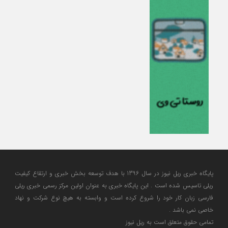
پایگاه خبری ریل نیوز در سال 1396 با هدف توسعه بخش خبری و ارتقاع کیفیت
ریلی تاسیس شده است . این پایگاه خبری به عنوان اولین مرکز رسمی خبری ریلی
فارسی زبان کار خود را شروع کرده است و وابسته به هیچ نوع شرکت و نهاد
خاصی نمی باشد .
تمامی حقوق متعلق است به ریل نیوز