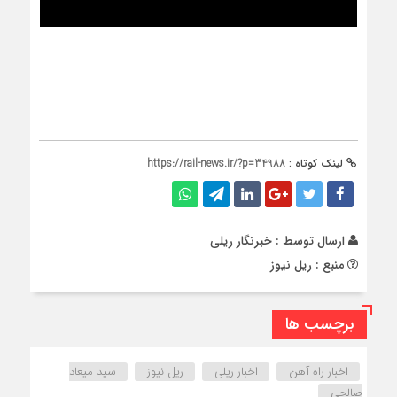
لینک کوتاه :
https://rail-news.ir/?p=34988
ارسال توسط :
خبرنگار ریلی
منبع : ریل نیوز
برچسب ها
اخبار راه آهن
اخبار ریلی
ریل نیوز
سید میعاد
صالحی