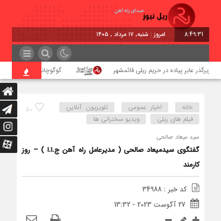
8:49:31
امروز : شنبه, ۱۷ مرداد , ۱۴۰۵
زیرگذر عابر پیاده در حریم ریلی قائمشهر
گوگوچانی سکان نیروی کشش
خانه
اخبار عمومی
تلویزیون آنلاین
50
فیلم های ریلی
ویدیو سخنرانی ها
سید میعاد صالحی
گفتگوی سیدمیعاد صالحی ( مدیرعامل راه آهن ج.ا.ا ) – روز
کارمند
کد خبر : 34988
27 آگوست 2023 - 13:32