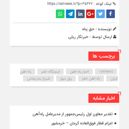
لینک کوتاه :
https://rail-news.ir/?p=35342
نویسنده : حق پناه
ارسال توسط :
خبرنگار ریلی
برچسب ها
railnews
اخبار راه اهن
ایستگاه خفر
راه اهن
ایران
راه اهن خفر
ریل نیوز
شیراز بندرعباس
اخبار مشابه
تقدیر معاون اول رئیس‌جمهور از مدیرعامل راه‌آهن
اعزام قطار فوق‌العاده کرمان – خرمشهر