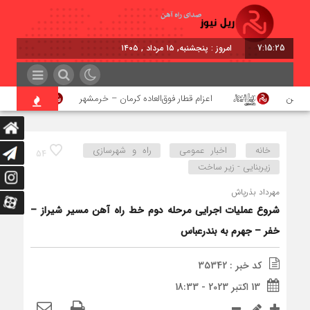
7:15:25
امروز : پنجشنبه, ۱۵ مرداد , ۱۴۰۵
آهن
اعزام قطار فوق‌العاده کرمان – خرمشهر
اجرای
خانه
اخبار عمومی
راه و شهرسازی
54
زیربنایی - زیر ساخت
مهرداد بذرپاش
شروع عملیات اجرایی مرحله دوم خط راه آهن مسیر شیراز –
خفر – جهرم به بندرعباس
کد خبر : 35342
13 اکتبر 2023 - 18:33