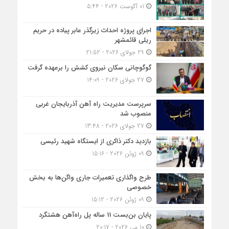
01 آگوست 2026 - 5:44
اجرای پروژه احداث زیرگذر عابر پیاده در حریم
ریلی قائمشهر
29 جولای 2026 - 21:52
گوگوچانی سکان نیروی کشش را برعهده گرفت
27 جولای 2026 - 14:09
سرپرست مدیریت راه آهن آذربایجان غربی
منصوب شد
27 جولای 2026 - 13:48
بازدید دکتر ذاکری از ایستگاه شهید رئیسی
09 ژوئن 2026 - 15:16
طرح واگذاری تعمیرات جاری واگن‌ها به بخش
خصوصی
09 ژوئن 2026 - 15:12
پایان بن‌بست 11 ساله پل راه‌آهن هشتگرد
10 می 2026 - 20:17