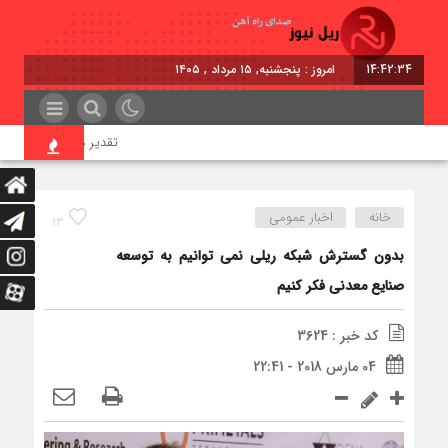
14:42:35
امروز : پنجشنبه, ۱۵ مرداد , ۱۴۰۵
تقدیر معاون اول رئیس‌جمهو
خانه
اخبار عمومی
13
بدون گسترش شبكه ريلى نمى توانيم به توسعه
صنايع معدنى فكر كنيم
کد خبر : 3624
04 مارس 2018 - 22:41