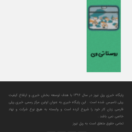
پایگاه خبری ریل نیوز در سال 1396 با هدف توسعه بخش خبری و ارتقاع کیفیت
ریلی تاسیس شده است . این پایگاه خبری به عنوان اولین مرکز رسمی خبری ریلی
فارسی زبان کار خود را شروع کرده است و وابسته به هیچ نوع شرکت و نهاد
خاصی نمی باشد .
تمامی حقوق متعلق است به ریل نیوز