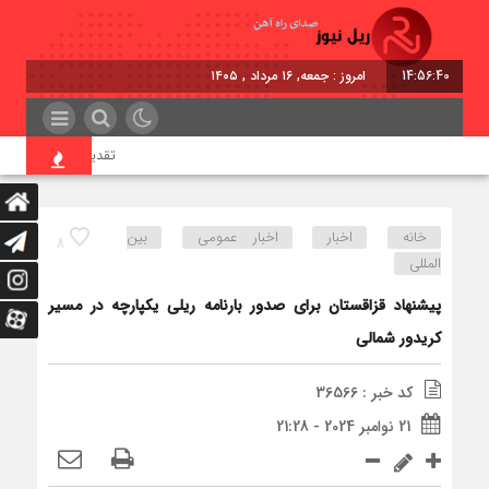
14:56:41
امروز : جمعه, ۱۶ مرداد , ۱۴۰۵
تقدیر معاون اول رئیس‌ج
خانه
اخبار
اخبار عمومی
بین
8
المللی
پیشنهاد قزاقستان برای صدور بارنامه ریلی یکپارچه در مسیر
کریدور شمالی
کد خبر : 36566
21 نوامبر 2024 - 21:28