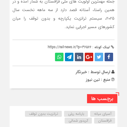
جمله مهمترین اولویت های ملی قزاقستان به شمار آمده و در
همین راستا، آستانه قصد دارد از سه ماهه نخست سال
۲۰۲۵، سیستم ترانزیت یکپارچه و بدون توقف را میان
کشورهای مسیر اجرایی نماید.
لینک کوتاه :
https://rail-news.ir/?p=36566
ارسال توسط :
خبرنگار
منبع : تین نیوز
برچسب ها
آسیای میانه
بارنامه ریلی
ترانزیت بدون توقف
قزاقستان
کریدور شمالی