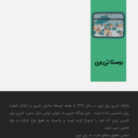
پایگاه خبری ریل نیوز در سال 1396 با هدف توسعه بخش خبری و ارتقاع کیفیت
ریلی تاسیس شده است . این پایگاه خبری به عنوان اولین مرکز رسمی خبری ریلی
فارسی زبان کار خود را شروع کرده است و وابسته به هیچ نوع شرکت و نهاد
خاصی نمی باشد .
تمامی حقوق متعلق است به ریل نیوز