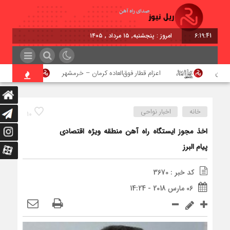
6:19:42
امروز : پنجشنبه, ۱۵ مرداد , ۱۴۰۵
هن
اعزام قطار فوق‌العاده کرمان – خرمشهر
اجرای پ
خانه
اخبار نواحی
10
اخذ مجوز ایستگاه راه آهن منطقه ویژه اقتصادی
پیام البرز
کد خبر : 3670
06 مارس 2018 - 14:24