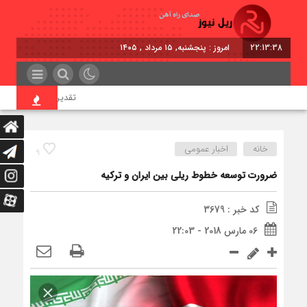
22:13:39
امروز : پنجشنبه, ۱۵ مرداد , ۱۴۰۵
تقدیر معاون اول رئیس‌جمه
خانه
اخبار عمومی
9
ضرورت توسعه خطوط ريلى بين ايران و تركيه
کد خبر : 3679
06 مارس 2018 - 22:03