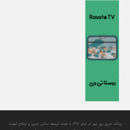
پایگاه خبری ریل نیوز در سال 1396 با هدف توسعه بخش خبری و ارتقاع کیفیت