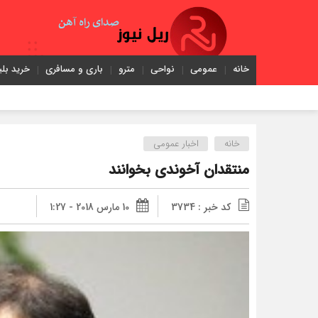
خانه
عمومی
نواحی
مترو
باری و مسافری
خرید بلی
خانه
اخبار عمومی
منتقدان آخوندى بخوانند
کد خبر : 3734
10 مارس 2018 - 1:27