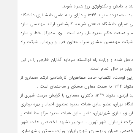
د با دانش و تکنولوژی روز همراه شوند.
در شرکت راه آهن جمهوری اسلامی ایران، آخوندی برای سعید محمدزاده متولد ۱۳۴۶ و دارای رتبه علمی دانشیاری دانشگاه
ی عمران دانشگاه صنعتی شریف، کارشناس ارشد مهندسی سازه
م و صنعت حکم مدیرعاملی زده است . وی مدیرکل خط و سازه
کت مهندسین مشاور مترا ، معاون فنی و زیربنایی شرکت راه
صل شده و وزارت راه توانسته سرمایه گذاران خارجی را در این
ریلی در حال اتمام است.
یی اوست، انتصاب حامد مظاهریان کارشناسی ارشد معماری از
مان است .
معاون شهرسازی و معماری وزارت راه و شهرسازی محمدسعید ایزدی، متولد ۱۳۴۷، دکترای معماری با گرایش مرمت شهری از
شگاه تهران، عضو سابق هیات مدیره صندوق احیاء و بهره برداری
مان زیباسازی شهرتهران، عضو سابق هیات مدیره مرکز مطالعات و
شرکت نوسازان شهر تهران ، سردبیر نشریه تخصصی هفت شهر،
 تخصصی عمران و بهسازی شهری ایران- وزارت مسکن و شهرسازی