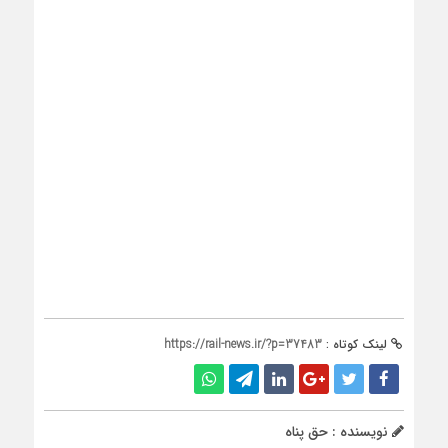
لینک کوتاه :
https://rail-news.ir/?p=37483
نویسنده : حق پناه