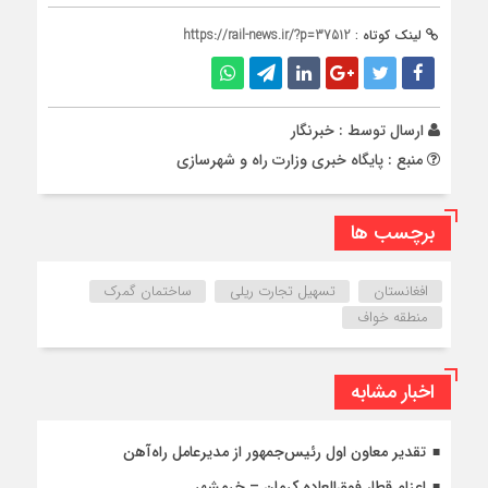
لینک کوتاه :
https://rail-news.ir/?p=37512
ارسال توسط :
خبرنگار
منبع : پایگاه خبری وزارت راه و شهرسازی
برچسب ها
افغانستان
تسهیل تجارت ریلی
ساختمان گمرک
منطقه خواف
اخبار مشابه
تقدیر معاون اول رئیس‌جمهور از مدیرعامل راه‌آهن
اعزام قطار فوق‌العاده کرمان – خرمشهر