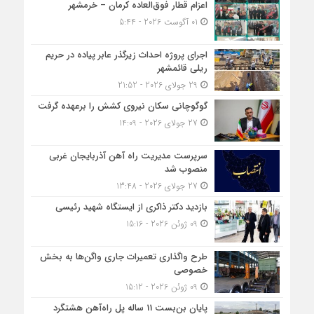
اعزام قطار فوق‌العاده کرمان – خرمشهر
01 آگوست 2026 - 5:44
اجرای پروژه احداث زیرگذر عابر پیاده در حریم
ریلی قائمشهر
29 جولای 2026 - 21:52
گوگوچانی سکان نیروی کشش را برعهده گرفت
27 جولای 2026 - 14:09
سرپرست مدیریت راه آهن آذربایجان غربی
منصوب شد
27 جولای 2026 - 13:48
بازدید دکتر ذاکری از ایستگاه شهید رئیسی
09 ژوئن 2026 - 15:16
طرح واگذاری تعمیرات جاری واگن‌ها به بخش
خصوصی
09 ژوئن 2026 - 15:12
پایان بن‌بست 11 ساله پل راه‌آهن هشتگرد