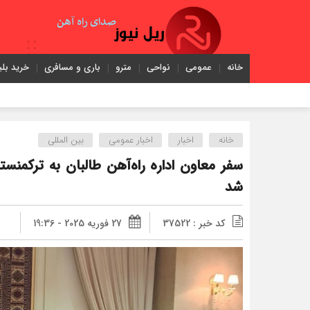
خانه
عمومی
نواحی
مترو
باری و مسافری
خرید بلی
خانه
اخبار
اخبار عمومی
بین المللی
سفر معاون اداره راه‌آهن طالبان به ترکمنست
شد
کد خبر : 37522
27 فوریه 2025 - 19:36