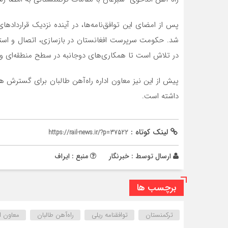
پس از امضای این توافق‌نامه‌ها، در آینده نزدیک قرارداده
شد. حکومت سرپرست افغانستان در بازسازی، اتصال و استاند
در تلاش است تا همکاری‌های دوجانبه در سطح منطقه‌ای و بی
پیش از این نیز معاون اداره راه‌آهن طالبان برای گسترش ه
داشته است.
لینک کوتاه :
https://rail-news.ir/?p=37522
ارسال توسط :
خبرنگار
منبع : ایراف
برچسب ها
ترکمنستان
توافقنامه ریلی
راه‌آهن طالبان
معاون اد