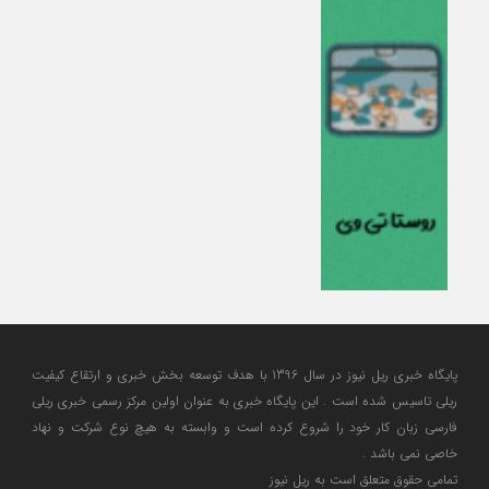
پایگاه خبری ریل نیوز در سال 1396 با هدف توسعه بخش خبری و ارتقاع کیفیت
ریلی تاسیس شده است . این پایگاه خبری به عنوان اولین مرکز رسمی خبری ریلی
فارسی زبان کار خود را شروع کرده است و وابسته به هیچ نوع شرکت و نهاد
خاصی نمی باشد .
تمامی حقوق متعلق است به ریل نیوز