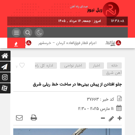
16:38:09
امروز : جمعه, ۱۶ مرداد , ۱۴۰۵
اعزام قطار فوق‌العاده کرمان – خرمشهر
اجرای پر
خانه
اخبار
اخبار نواحی
اداره كل راه
7
آهن شرق
جلو افتادن از پیش بینی‌ها در ساخت خط ریلی شرق
کد خبر : 37663
11 مارس 2025 - 2:30