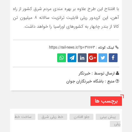
با افتتاح این طرح علاوه بر بهره مندی مردم شرق کشور از راه
آهن، این کریدور ریلی قابلیت ترانزیت سالانه ۸ میلیون تن
کالا از بندر چابهار به کشور‌های اوراسیا را خواهد داشت.
لینک کوتاه :
https://rail-news.ir/?p=37663
ارسال توسط :
خبرنگار
منبع : باشگاه خبرنگاران جوان
برچسب ها
پیش بینی‌
جلو افتادن
خط ریلی شرق
ساخت خط
ریلی