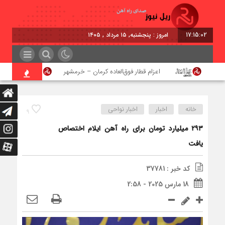
17:15:02
امروز : پنجشنبه, ۱۵ مرداد , ۱۴۰۵
اعزام قطار فوق‌العاده کرمان – خرمشهر
اجرای پر
خانه
اخبار
اخبار نواحی
9
۲۹۳ میلیارد تومان برای راه آهن ایلام اختصاص
یافت
کد خبر : 37781
18 مارس 2025 - 2:58