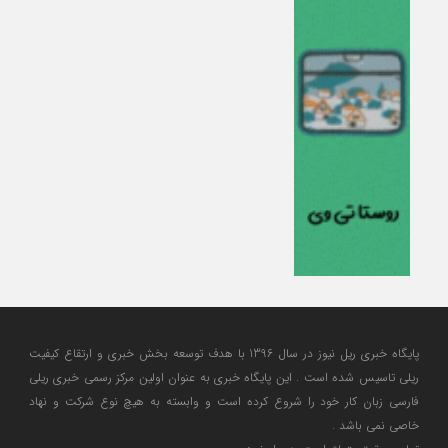
پایگاه خبری ریل نیوز در سال 1396 با هدف توسعه بخش خبری و ارتقاع کیفیت
ریلی تاسیس شده است . این پایگاه خبری به عنوان اولین مرکز رسمی خبری ریلی
فارسی زبان کار خود را شروع کرده است و وابسته به هیچ نوع شرکت و نهاد
خاصی نمی باشد .