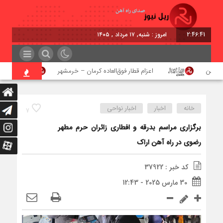
2:46:42
امروز : شنبه, ۱۷ مرداد , ۱۴۰۵
آهن
اعزام قطار فوق‌العاده کرمان – خرمشهر
اجرای
خانه
اخبار
اخبار نواحی
7
برگزاری مراسم بدرقه و افطاری زائران حرم مطهر
رضوی در راه آهن اراک
کد خبر : 37922
30 مارس 2025 - 12:43