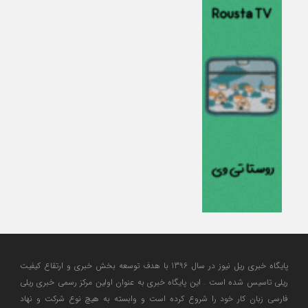
پایگاه خبری ریل نیوز در سال 1396 با هدف توسعه بخش خبری و ارتقاع کیفیت
ریلی تاسیس شده است . این پایگاه خبری به عنوان اولین مرکز رسمی خبری ریلی
فارسی زبان کار خود را شروع کرده است و وابسته به هیچ نوع شرکت و نهاد