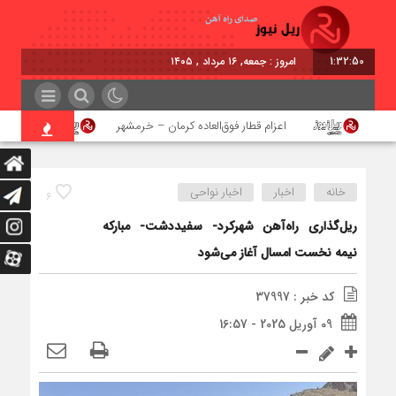
1:32:50
امروز : جمعه, ۱۶ مرداد , ۱۴۰۵
اعزام قطار فوق‌العاده کرمان – خرمشهر
اجرای پرو
خانه
اخبار
اخبار نواحی
6
ریل‌گذاری راه‌آهن شهرکرد- سفیددشت- مبارکه
نیمه نخست امسال آغاز می‌شود
کد خبر : 37997
09 آوریل 2025 - 16:57