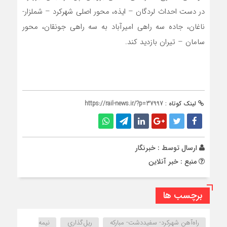
در دست احداث لردگان – ایذه، محور اصلی شهرکرد – شملزار-
ناغان، جاده سه راهی امیرآباد به سه راهی جونقان، محور
سامان – تیران بازدید کند.
لینک کوتاه :
https://rail-news.ir/?p=37997
ارسال توسط :
خبرنگار
منبع : خبر آنلاین
برچسب ها
راه‌آهن شهرکرد- سفیددشت- مبارکه
ریل‌گذاری
نیمه