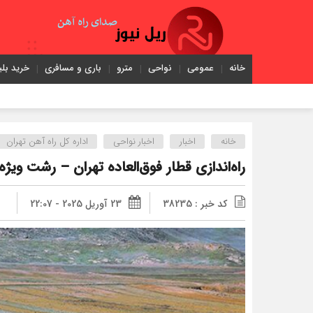
خانه
عمومی
نواحی
مترو
باری و مسافری
خرید بلی
خانه
اخبار
اخبار نواحی
اداره كل راه آهن تهران
راه‌اندازی قطار فوق‌العاده تهران‌ – رشت ویژه
کد خبر : 38235
23 آوریل 2025 - 22:07