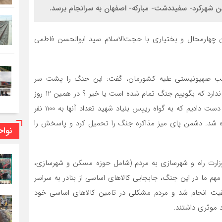
آهن شهرکرد- سفیددشت- مبارکه- اصفهان به سرانجام برسد.
ان چهارمحال و بختیاری با حجت‌الاسلام سید ابوالحسن فاطمی
 روزه تحمیلی رژیم غاصب صهیونیستی علیه کشورمان، گفت: این جنگ را پشت سر
گذاشتیم اما هیچ اعتمادی به رژیم بی ریشه صهیونی وجود ندارد که بگوییم جنگ تمام شده است یا خیر ؟ در همین 12 روز
با وجود آنکه سرداران، دانشمندان و هم‌وطنان فراوانی را از دست دادیم که به گواه رییس بنیاد شهید تعداد آنها به 1100 نفر
اده شد. دشمن پای میز مذاکره جنگ را تحمیل کرد و پاسخش را
نوا
رت راه و شهرسازی به مردم (شامل حوزه‌ مسکن و شهرسازی،
هم ما در این جنگ، جابجایی کالاهای اساسی از بنادر به سراسر
فقیت انجام شد و مردم مشکلی در تامین کالاهای اساسی خود
د موثری داشتند.