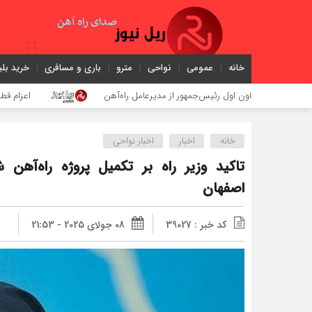
خانه
عمومی
نواحی
مترو
باری و مسافری
خرید بلی
اون اول رئیس‌جمهور از مدیرعامل راه‌آهن
اعزام قطار فوق‌العاده کرم
خانه
اخبار
اخبار نواحی
تاکید وزیر راه بر تکمیل پروژه راه‌آهن 
اصفهان
کد خبر : 39027
08 جولای 2025 - 21:53