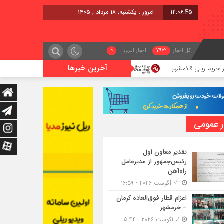
12:06:46
برابر با : Sunday - 9 August - 2026
کل اخبار
7972
اخبار امروز :
0
آخرین خبرها
شهر
گوگوچانی سکان نیروی کشش را برعهده گرفت
ر عمومی
تقدیر معاون اول
رئیس‌جمهور از مدیرعامل
راه‌آهن
03 آگوست 2026 - 16:59
اعزام قطار فوق‌العاده کرمان
– خرمشهر
01 آگوست 2026 - 5:44