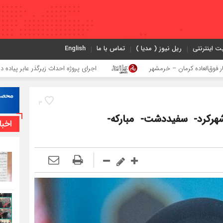
ت اینترنتی
ریل نیوز ( مدیا )
تماس با ما
English
ان – خرمشهر
اجرای پروژه احداث زیرگذر عابر پیاده در حریم ریلی قائم
3
شهرکرد- سفیددشت- مبارکه-
اخبا