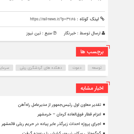
لینک کوتاه :
https://rail-news.ir/?p=39165
ارسال توسط :
خبرنگار
منبع : تین نیوز
برچسب ها
توسعه
دعوت
دهکده‌ های گردشگری ریلی
سرمایه
اخبار مشابه
تقدیر معاون اول رئیس‌جمهور از مدیرعامل راه‌آهن
اعزام قطار فوق‌العاده کرمان – خرمشهر
اجرای پروژه احداث زیرگذر عابر پیاده در حریم ریلی قائمشهر
گوگوچانی سکان نیروی کشش را برعهده گرفت