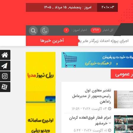
20:10:03
امروز : پنجشنبه, ۱۵ مرداد , ۱۴۰۵
کل اخبار
7972
اخبار امروز :
0
آخرین خبرها
 احداث زیرگذر عابر پیاده در حریم ریلی قائمشهر
گوگوچانی سکان نیر
ر عمومی
تقدیر معاون اول
رئیس‌جمهور از مدیرعامل
راه‌آهن
03 آگوست 2026 - 16:59
اعزام قطار فوق‌العاده کرمان
– خرمشهر
01 آگوست 2026 - 5:44