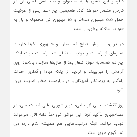
دیلوجو این کشور را به نخجوان و خط آهن اصلی آن در
قارص متصل خواهد کرد. همچنین این خط ریلی از ظرفیت
حمل ۵.۵ میلیون مسافر و ۱۵ میلیون تن محموله و بار به
صورت سالانه برخوردار است.
در ایران، از توافق صلح ارمنستان و جمهوری آذربایجان با
آمیزه‌ای از رضایت و تردید استقبال شد. رضایت بابت اینکه
این دو همسایه حوزه قفقاز بعد از سال‌ها منازعه، بالاخره روی
آرامش را می‌بییند و تردید از اینکه مبادا واگذاری احداث
راه‌گذر به پیمانکار آمریکایی، در درازمدت مخل امنیت ایران
شود.
روز گذشته، «علی لاریجانی» دبیر شورای عالی امنیت ملی، در
مصاحبه‎ای تأکید کرد: این توافق فی حدّ ذاته الان می‌تواند
تهدید نباشد. البتّه مراقبت‌هایی هم همیشه لازم دارد؛ من
نمی‌گویم هیچ است.