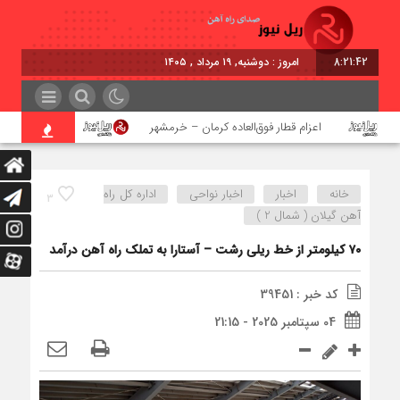
8:21:43
امروز : دوشنبه, ۱۹ مرداد , ۱۴۰۵
اعزام قطار فوق‌العاده کرمان – خرمشهر
اجرای پروژه احدا
خانه
اخبار
اخبار نواحی
اداره کل راه
3
آهن گیلان ( شمال 2 )
۷۰ کیلومتر از خط ریلی رشت – آستارا به تملک راه آهن درآمد
کد خبر : 39451
04 سپتامبر 2025 - 21:15