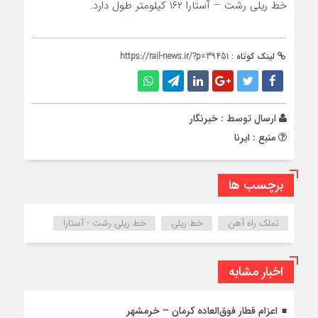
خط ریلی رشت – آستارا ۱۶۲ کیلومتر طول دارد.
لینک کوتاه :
https://rail-news.ir/?p=39451
ارسال توسط :
خبرنگار
منبع : ایرنا
برچسب ها
تملک راه آهن
خط ریلی
خط ریلی رشت - آستارا
اخبار مشابه
اعزام قطار فوق‌العاده کرمان – خرمشهر