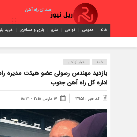
خانه
عمومی
نواحی
مترو
باری و مسافری
خرید بلی
خانه
اخبار نواحی
بازديد مهندس رسولي عضو هیئت مدیره راه 
اداره كل راه آهن جنوب
کد خبر : 3951
17 مارس 2018 - 18:31