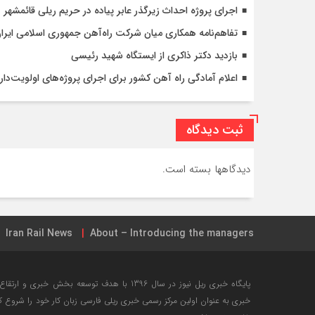
اجرای پروژه احداث زیرگذر عابر پیاده در حریم ریلی قائمشهر
تفاهم‌نامه همکاری میان شرکت راه‌آهن جمهوری اسلامی ایرا
بازدید دکتر ذاکری از ایستگاه شهید رئیسی
اعلام آمادگی راه آهن کشور برای اجرای پروژه‌های اولویت‌دار 
ثبت دیدگاه
دیدگاهها بسته است.
Iran Rail News
About – Introducing the managers
جامع ترین نقشه شبکه ریلی ایران + تیر ۱۳۹۸
خرید بلیت این
پایگاه خبری ریل نیوز در سال 1396 با هدف توسعه ب
خبری به عنوان اولین مرکز رسمی خبری ریلی فارسی زبان کار خود را شروع 
لیست کامل فضای مجازی کانال راه آهن ایران
مرکز آموزش را