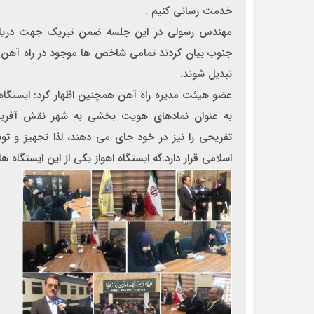
خدمت رسانی کنیم .
مهندس رسولي در اين جلسه ضمن تبریک جهت دریافت ت
جنوب بيان كردند تمامي شاخص ها موجود در راه آهن با
تبديل شوند.
عضو هيئت مديره راه آهن همچنین اظهار كرد: ايستگاه ها
به عنوان نمادهاي هويت بخشی به شهر نقش آفريني 
تفريحي را نيز در خود جاي مي دهند، لذا تجهيز و تو
اسلامي قرار دارد.که ایستگاه اهواز یکی از این ایستگاه