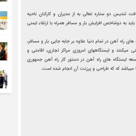
ندیس دو ستاره تعالی به از مديران و كاركنان ناحيه
يد به دوشاخص افزايش بار و مسافر همراه با ارتقاء ايمني
ي راه آهن در تمام دنيا علاوه بر جابه جايي بار و مسافر،
میکنند و ايستگاههاي امروزي مراكز تجاري، اقامتي و
سعه ايستگاه هاي راه آهن در دستور كار راه آهن جمهوري
 ها میباشد که که طراحی و پرزنت آن انجام شده است.