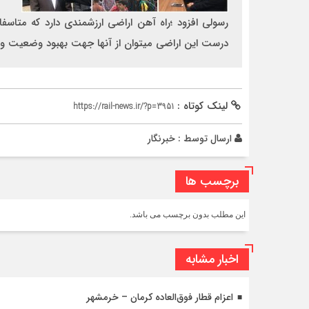
رسولي افزود ؛راه آهن اراضي ارزشمندي دارد كه متاس
درست اين اراضي ميتوان از آنها جهت بهبود وضعيت و حل
لینک کوتاه :
https://rail-news.ir/?p=3951
ارسال توسط :
خبرنگار
برچسب ها
این مطلب بدون برچسب می باشد.
اخبار مشابه
اعزام قطار فوق‌العاده کرمان – خرمشهر