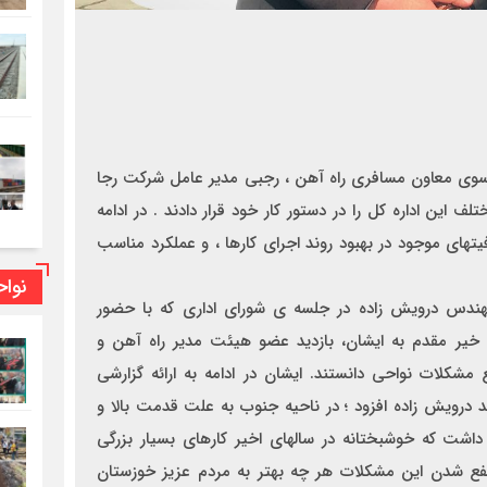
وی معاون مسافری راه آهن ، رجبی مدیر عامل شرکت رجا از
ین اداره کل را در دستور کار خود قرار دادند . در ادامه این
سوی معاون مسافری راه آهن ، رجبی مدیر عامل شرکت رجا
ف این اداره کل را در دستور کار خود قرار دادند . در ادامه
يتهاي موجود در بهبود روند اجراي كارها ، و عملكرد مناسب
نوا
هندس درويش زاده در جلسه ي شورای اداری كه با حضور
ر مقدم به ايشان، بازديد عضو هیئت مدیر راه آهن و
 مشكلات نواحي دانستند. ايشان در ادامه به ارائه گزارشي
ه كل راه آهن جنوب در سال 1396 پرداختند درويش زاده افزود ؛ در ناحيه جنوب به علت قدمت بالا و
ت كه خوشبختانه در سالهاي اخير کارهای بسیار بزرگی
مرتفع شدن این مشکلات هر چه بهتر به مردم عزیز خوزستان