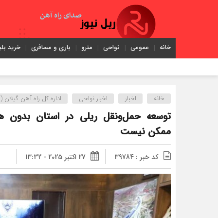
خانه
عمومی
نواحی
مترو
باری و مسافری
خرید بلی
خانه
اخبار
اخبار نواحی
اداره کل راه آهن گیلان ( ش
توسعه حمل‌ونقل ریلی در استان بدون هم‌
ممکن نیست
کد خبر : 39784
27 اکتبر 2025 - 13:32