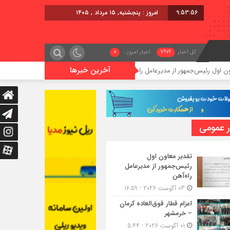
9:53:57
امروز : پنجشنبه, ۱۵ مرداد , ۱۴۰۵
کل اخبار
7972
اخبار امروز :
0
آخرین خبرها
ر از مدیرعامل راه‌آهن
اعزام قطار فوق‌العاده کرمان – خرمشهر
ر عمومی
تقدیر معاون اول
رئیس‌جمهور از مدیرعامل
راه‌آهن
03 آگوست 2026 - 16:59
اعزام قطار فوق‌العاده کرمان
– خرمشهر
01 آگوست 2026 - 5:44