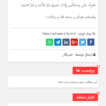
اصْرِفْ عَنِّی بِمَسْأَلَتِی إِیَّاکَ جَمِیعَ شَرِّ الدُّنْیا وَ شَرِّ الاخِرَه.
والسلام علیکم و رحمه الله و برکاته.»
لینک کوتاه :
https://rail-news.ir/?p=4061
ارسال توسط :
خبرنگار
برچسب ها
این مطلب بدون برچسب می باشد.
اخبار مشابه