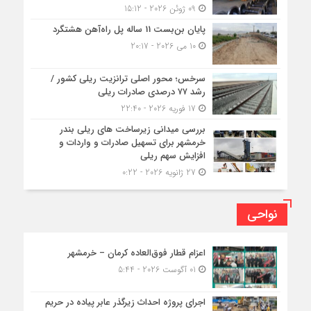
09 ژوئن 2026 - 15:12
پایان بن‌بست 11 ساله پل راه‌آهن هشتگرد
10 می 2026 - 20:17
سرخس؛ محور اصلی ترانزیت ریلی کشور /
رشد ۷۷ درصدی صادرات ریلی
17 فوریه 2026 - 22:40
بررسی میدانی زیرساخت های ریلی بندر
خرمشهر برای تسهیل صادرات و واردات و
افزایش سهم ریلی
27 ژانویه 2026 - 0:22
نواحی
اعزام قطار فوق‌العاده کرمان – خرمشهر
01 آگوست 2026 - 5:44
اجرای پروژه احداث زیرگذر عابر پیاده در حریم