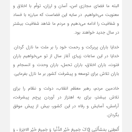
البته ما فضای مجازی امن، آسان و ارزان، توأم با اخلاق و
معنویت می‌خواهیم. در سایه این فضاست که مبارزه با فساد
و شفافیت را ادامه می‌دهیم و مردم ما شاهد شفافیت بیشتر
در سال جدید خواهند بود.
خدایا باران پربرکت و رحمت خود را بر ملت ما نازل گردان.
خدایا در این ساعات زیبای آغاز سال از تو می‌خواهیم باران
فتوت، باران اخلاق، باران تحمل، باران وحدت و انسجام و
باران تلاش برای توسعه و پیشرفت کشور بر ما نازل بفرمایی.
خادمین مردم، رهبر معظم انقلاب، دولت و نظام را برای
تلاش بیشتر، برای به اهتزاز در آوردن پرچم پیشرفت،
آرامش، آسایش و رفاه در این کشور، بیش از پیش موفق
بگردان.
أَعْطِنِی بِمَسْأَلَتِی إِیَّاکَ جَمِیعَ خَیْرِ الدُّنْیا وَ جَمِیعَ خَیْرِ الاخِرَةِ ، وَ