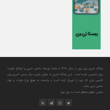
پایگاه خبری ریل نیوز در سال 1396 با هدف توسعه بخش خبری و ارتقاع کیفیت
ریلی تاسیس شده است . این پایگاه خبری به عنوان اولین مرکز رسمی خبری ریلی
فارسی زبان کار خود را شروع کرده است و وابسته به هیچ نوع شرکت و نهاد
خاصی نمی باشد .
تمامی حقوق متعلق است به ریل نیوز