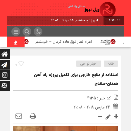
4:51:24
امروز : پنجشنبه, ۱۵ مرداد , ۱۴۰۵
هن
اعزام قطار فوق‌العاده کرمان – خرمشهر
اجرای پ
خانه
اخبار نواحی
9
استفاده از منابع خارجی برای تکمیل پروژه راه آهن
همدان-سنندج
کد خبر : 4135
24 مارس 2018 - 20:08