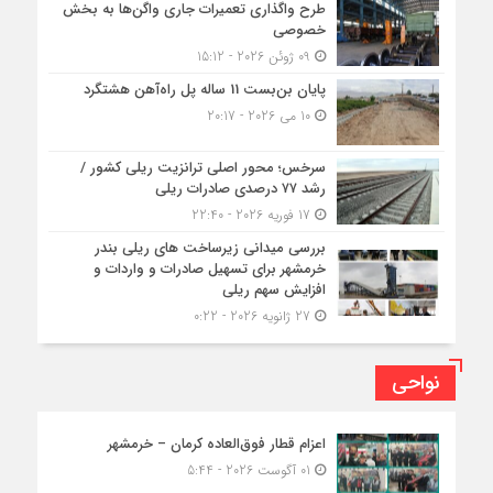
طرح واگذاری تعمیرات جاری واگن‌ها به بخش
خصوصی
09 ژوئن 2026 - 15:12
پایان بن‌بست 11 ساله پل راه‌آهن هشتگرد
10 می 2026 - 20:17
سرخس؛ محور اصلی ترانزیت ریلی کشور /
رشد ۷۷ درصدی صادرات ریلی
17 فوریه 2026 - 22:40
بررسی میدانی زیرساخت های ریلی بندر
خرمشهر برای تسهیل صادرات و واردات و
افزایش سهم ریلی
27 ژانویه 2026 - 0:22
نواحی
اعزام قطار فوق‌العاده کرمان – خرمشهر
01 آگوست 2026 - 5:44