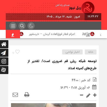
19:24:33
امروز : شنبه, ۱۷ مرداد , ۱۴۰۵
هن
اعزام قطار فوق‌العاده کرمان – خرمشهر
اجرای پ
خانه
اخبار نواحی
7
توسعه شبکه ریلی قم ضروری است/ تقدیر از
طرح‌های کمیته امداد
کد خبر : 4400
06 آوریل 2018 - 16:39