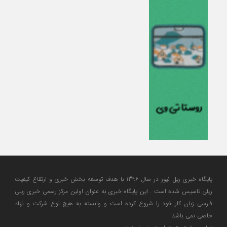
پایگاه خبری ریل نیوز در سال 1396 با هدف توسعه بخش خبری و ارتقاع کیفیت
ریلی تاسیس شده است . این پایگاه خبری به عنوان اولین مرکز رسمی خبری ریلی
فارسی زبان کار خود را شروع کرده است و وابسته به هیچ نوع شرکت و نهاد
خاصی نمی باشد .