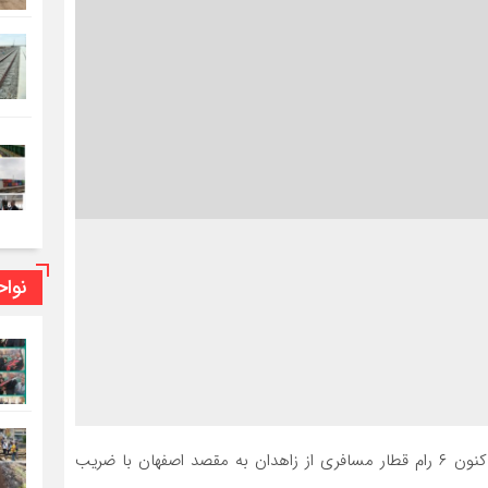
مديركل راه آهن جنوب شرق گفت: از ابتداي شهريور تا كنون ۶ رام قطار مسافري از زاهدان به مقصد اصفهان با
دند. به گزارش ریل نیوز، مجيد ارجوني روز پنجشنبه در اين خصوص اظهار
نوا
ا و پيگيري هاي […]
مديركل راه آهن جنوب شرق گفت: از ابتداي شهريور تا كنون ۶ رام قطار مسافري از زاهدان به مقصد اصفهان با ضريب