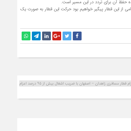
ه حفظ آن براي تردد در اين مسير است.
رامي از اين قطار پيگير خواهيم بود حركت اين قطار به صورت يك
مديركل راه آهن جنوب شرق خبر داد؛ششمين رام قطار مسافري زاهدان – اصفهان با ضريب اشغال بيش از ۹۵ درصد اعزام