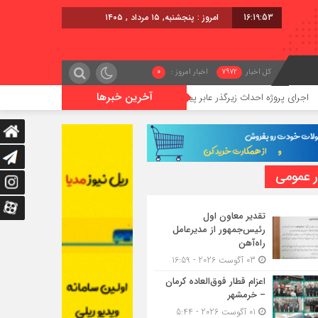
16:19:53
امروز : پنجشنبه, ۱۵ مرداد , ۱۴۰۵
کل اخبار
7972
اخبار امروز :
0
آخرین خبرها
ه احداث زیرگذر عابر پیاده در حریم ریلی قائمشهر
گوگوچانی سکان نی
ر عمومی
تقدیر معاون اول
رئیس‌جمهور از مدیرعامل
راه‌آهن
03 آگوست 2026 - 16:59
اعزام قطار فوق‌العاده کرمان
– خرمشهر
01 آگوست 2026 - 5:44