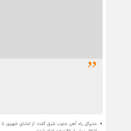
ضريب اشغال بيش از ۹۵ درصد اعزام ش
داشت: قطار مسافري زاهدان به اصفهان با برنامه ريزي ه
اشغال بيش از ۹۵ درصد اعزام شدند.