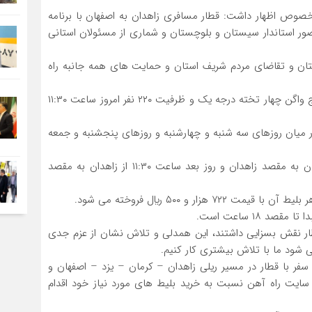
 خصوص اظهار داشت: قطار مسافري زاهدان به اصفهان با برنامه
ضور استاندار سيستان و بلوچستان و شماري از مسئولان استاني
چستان و تقاضاي مردم شريف استان و حمايت هاي همه جانبه راه
وي بيان كرد: ششمين رام قطار زاهدان به اصفهان با پنج واگن چهار تخته درجه يك و ظرفيت ۲۲۰ نفر امروز ساعت ۱۱:۳۰
ميان روزهاي سه شنبه و چهارشنبه و روزهاي پنجشنبه و جمعه
ارجوني اظهار كرد: حركت اين قطار ساعت ۱۱:۲۰ از اصفهان به مقصد زاهدان و روز بعد ساعت ۱۱:۳۰ از زاهدان به مقصد
۱۸ ساعت است.
ار نقش بسزايي داشتند، اين همدلي و تلاش نشان از عزم جدي
شود ما با تلاش بيشتري كار كنيم.
ر با قطار در مسير ريلي زاهدان – كرمان – يزد – اصفهان و
 سايت راه ‌آهن نسبت به خريد بليط هاي مورد نياز خود اقدام