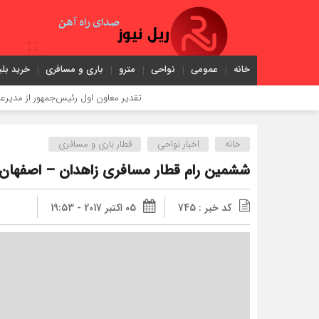
خانه
عمومی
نواحی
مترو
باری و مسافری
خرید بلی
تقدیر معاون اول رئیس‌جمهور از مدیرعامل راه‌آهن
خانه
اخبار نواحی
قطار باری و مسافری
ششمين رام قطار مسافري زاهدان – اصفهان
کد خبر : 745
05 اکتبر 2017 - 19:53