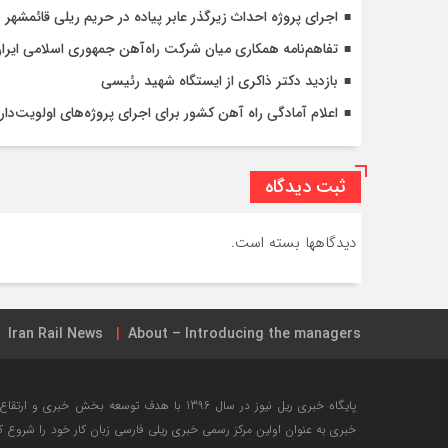
اجرای پروژه احداث زیرگذر عابر پیاده در حریم ریلی قائمشهر
تفاهم‌نامه همکاری میان شرکت راه‌آهن جمهوری اسلامی ایرا
بازدید دکتر ذاکری از ایستگاه شهید رئیسی
اعلام آمادگی راه آهن کشور برای اجرای پروژه‌های اولویت‌دار 
ثبت دیدگاه
دیدگاهها بسته است.
Iran Rail News
About – Introducing the managers
جامع ترین نقشه شبکه ریلی ایران + تیر ۱۳۹۸
خرید بلیت این
پایگاه خبری ریل نیوز در سال 1396 با هدف توسعه ب
خبری به عنوان اولین مرکز رسمی خبری ریلی فارسی زبان کار خود را شروع 
لیست کامل فضای مجازی کانال راه آهن ایران
مرکز آموزش را