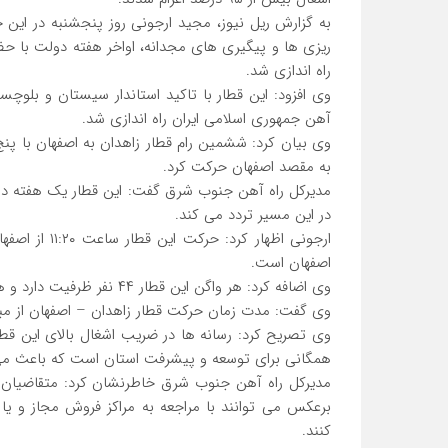
به گزارش ریل نیوز، مجيد ارجوني روز پنجشنبه در اين
ريزي ها و پيگيري هاي مجدانه، اواخر هفته دولت با ح
راه اندازي شد.
وي افزود: اين قطار با تاكيد استاندار سيستان و بلو
آهن جمهوري اسلامي ايران راه اندازي شد.
به مقصد اصفهان حركت كرد.
مديركل راه آهن جنوب شرق گفت: اين قطار يك هفته در 
در اين مسير تردد مي كند.
اصفهان است.
وي اضافه كرد: هر واگن اين قطار ۴۴ نفر ظرفيت دارد و هر بليط آن با قيمت ۷۲۲ هزار و ۵۰۰ ريال فروخته مي شود.
وي گفت: مدت زمان حركت قطار زاهدان – اصفهان از مبدا تا مقصد 
وي تصريح كرد: رسانه ها در ضريب اشغال بالاي اين قط
همگاني براي توسعه و پيشرفت استان است كه باعث مي 
مديركل راه آهن جنوب شرق خاطرنشان كرد: متقاضيان سف
برعكس مي ‌توانند با مراجعه به مراكز فروش مجاز و يا
كنند.