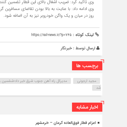
وي تاكيد كرد: ضريب اشغال بالاي اين قطار تضمين كنند
وي ادامه داد: با عنايت به بالا بودن تقاضاي مسافرين گ
روز در ميان و يك واگن خودروبر نيز به آن اضافه شود.
لینک کوتاه :
https://rail-news.ir/?p=745
ارسال توسط :
خبرنگار
برچسب ها
مجید ارجونی
شد
اخبار مشابه
اعزام قطار فوق‌العاده کرمان – خرمشهر