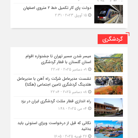
دولت پای کار تکمیل خط ۲ متروی اصفهان
15 آوریل 2023 - 2:31
گردشگری
میسر شدن مسیر تهران تا جشنواره اقوام
استان گلستان با قطار گردشگری
09 دسامبر 2025 - 22:07
نشست مدیرعامل شرکت راه آهن با مدیرعامل
هلدینگ گردشگری تامین اجتماعی (هگتا)
08 دسامبر 2025 - 22:04
راه اندازی قطار مثلث گردشگری ایران در یزد
04 می 2025 - 1:48
نکاتی که قبل از درخواست ویزای استونی باید
بدانید
26 فوریه 2025 - 16:05