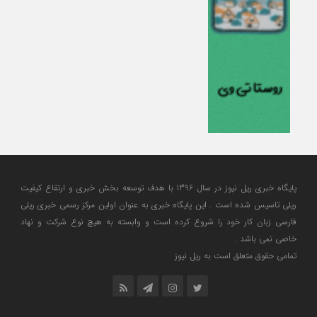
پایگاه خبری ریل نیوز در سال 1396 با هدف توسعه بخش خبری و ارتقاع کیفیت
ریلی تاسیس شده است . این پایگاه خبری به عنوان اولین مرکز رسمی خبری ریلی
فارسی زبان کار خود را شروع کرده است و وابسته به هیچ نوع شرکت و نهاد
خاصی نمی باشد .
تمامی حقوق متعلق است به ریل نیوز