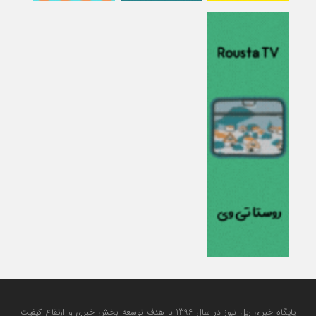
پایگاه خبری ریل نیوز در سال 1396 با هدف توسعه بخش خبری و ارتقاع کیفیت