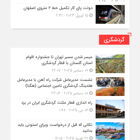
دولت پای کار تکمیل خط ۲ متروی اصفهان
15 آوریل 2023 - 2:31
گردشگری
میسر شدن مسیر تهران تا جشنواره اقوام
استان گلستان با قطار گردشگری
09 دسامبر 2025 - 22:07
نشست مدیرعامل شرکت راه آهن با مدیرعامل
هلدینگ گردشگری تامین اجتماعی (هگتا)
08 دسامبر 2025 - 22:04
راه اندازی قطار مثلث گردشگری ایران در یزد
04 می 2025 - 1:48
نکاتی که قبل از درخواست ویزای استونی باید
بدانید
26 فوریه 2025 - 16:05