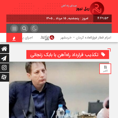
4:49:53
امروز : پنجشنبه, ۱۵ مرداد , ۱۴۰۵
اعزام قطار فوق‌العاده کرمان – خرمشهر
اجرای پروژه احداث زیرگذر ع
تکذیب قرارداد راه‌آهن با بابک زنجانی
11
اکتبر