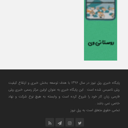
پایگاه خبری ریل نیوز در سال 1396 با هدف توسعه بخش خبری و ارتقاع کیفیت
ریلی تاسیس شده است . این پایگاه خبری به عنوان اولین مرکز رسمی خبری ریلی
فارسی زبان کار خود را شروع کرده است و وابسته به هیچ نوع شرکت و نهاد
خاصی نمی باشد .
تمامی حقوق متعلق است به ریل نیوز