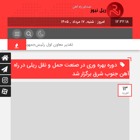
12:32:18
امروز : شنبه, ۱۷ مرداد , ۱۴۰۵
تقدیر معاون اول رئیس‌جمهور از مدیرعامل راه‌آه
دوره بهره وري در صنعت حمل و نقل ريلي در راه
آهن جنوب شرق برگزار شد
13
فوریه