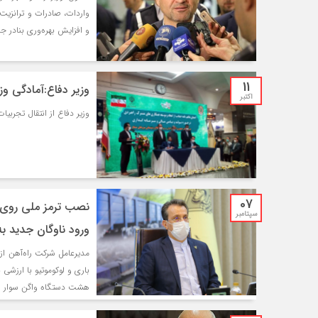
واردات، صادرات و ترانزیت 
و افزایش بهره‌وری بنادر 
11
وزیر دفاع:آمادگی وز
اکتبر
وزیر دفاع از انتقال تجربیا
07
سپتامبر
ورود ناوگان جدید ب
هشت دستگاه واگن سوار شد