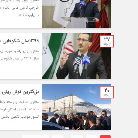
معاون وزیر راه و شهرساز
خارجی تامین مالی انجام ش
را برآورده کنند.
27
۱۳۹۹سال شکوفایی صنایع حمل و نقل ریلی است
ژانویه
سال ۱۳۹۹ را سال شکوفایی بیشتر این صنعت مهم دانست.
20
بزرگترین تونل ریلی خ
ژانویه
معاون ساخت وتوسعه راه‌آهن
با هدف اتصال استان لرست
کشور موجب تکمیل بخش دیگ