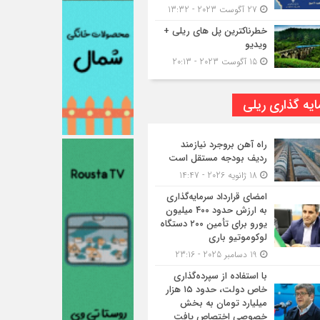
27 آگوست 2023 - 13:32
خطرناکترین پل های ریلی +
ویدیو
15 آگوست 2023 - 20:13
یه گذاری ریلی
راه آهن بروجرد نیازمند
ردیف بودجه مستقل است
18 ژانویه 2026 - 14:47
امضای قرارداد سرمایه‌گذاری
به ارزش حدود ۴۰۰ میلیون
یورو برای تأمین ۲۰۰ دستگاه
لوکوموتیو باری
19 دسامبر 2025 - 23:16
با استفاده از سپرده‌گذاری
خاص دولت، حدود ۱۵ هزار
میلیارد تومان به بخش
خصوصی اختصاص یافت