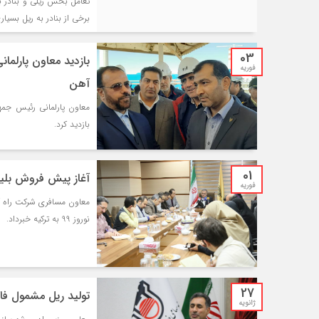
تعامل بخش ریلی و بنادر ب
برخی از بنادر به ریل بسیار
03
بازدید معاون پارلمان
فوریه
آهن
معاون پارلمانی رئیس جمهو
بازدید کرد.
01
آغاز پیش فروش بلیت
فوریه
معاون مسافری شرکت راه آ
نوروز 99 به ترکیه خبرداد.
27
تولید ریل مشمول فا
ژانویه