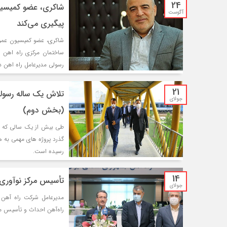
24
شاکری، عضو کمیسیون
آگوست
پیگیری می‌کند
شاکری، عضو کمیسیون عمرا
ساختمان مرکزی راه اهن 
رسولی مدیرعامل راه اهن د
21
تلاش یک ساله رسولی
جولای
(بخش دوم)
طی بیش از یک سالی که از
گذرد پروژه های مهمی به 
رسیده است.
14
تأسیس مرکز نوآوری 
جولای
مدیرعامل شرکت راه آهن 
راه‌آهن احداث و تأسیس م