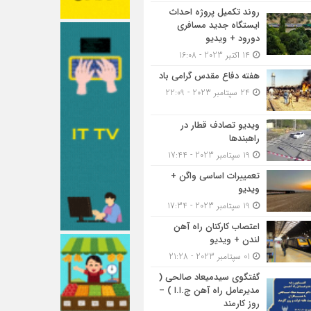
روند تکمیل پروژه احداث
ایستگاه جدید مسافری
دورود + ویدیو
14 اکتبر 2023 - 16:08
هفته دفاع مقدس گرامی باد
24 سپتامبر 2023 - 22:09
ویدیو تصادف قطار در
راهبندها
19 سپتامبر 2023 - 17:44
تعمییرات اساسی واگن +
ویدیو
19 سپتامبر 2023 - 17:34
اعتصاب کارکنان راه آهن
لندن + ویدیو
01 سپتامبر 2023 - 21:28
گفتگوی سیدمیعاد صالحی (
مدیرعامل راه آهن ج.ا.ا ) –
روز کارمند