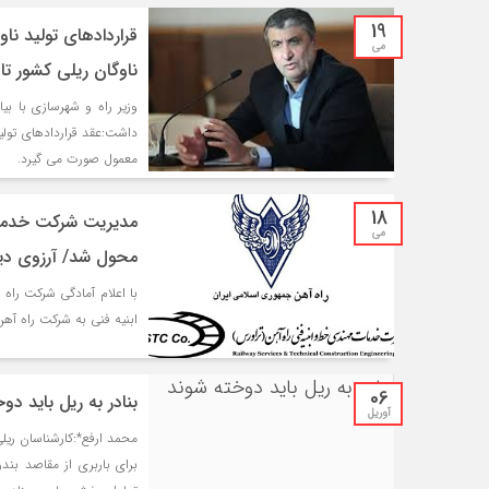
19
‌قراردادهای تولید ن
می
ناوگان ریلی کشور تا پای
وزیر راه و شهرسازی با ب
داشت:عقد قراردادهای تول
معمول صورت می گیرد.
18
مدیریت شرکت خدمات
می
محول شد/ آرزوی دیر
با اعلام آمادگی شرکت ر
ابنیه فنی به شرکت راه آهن
06
بنادر به ریل باید دو
آوریل
محمد ارفع*:کارشناسان ریل
برای باربری از مقاصد ب