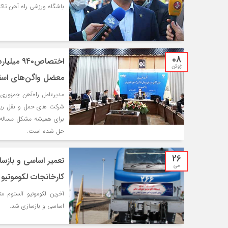
باشگاه ورزشی راه آهن تاک
08
اختصاص۰
ژوئن
معضل واگن‌های اسق
شرکت های حمل و نقل ریلی
برای همیشه مشکل مساله و
حل شده است.
26
تعمیر اساسی و بازس
می
کارخانجات لکوموتیو 
آخرين لکوموتیو آلستوم م
اساسی و بازسازي شد.