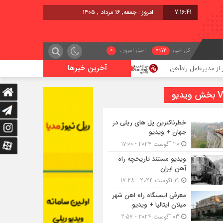
7:16:42
امروز : جمعه, ۱۶ مرداد , ۱۴۰۵
کل اخبار
7972
اخبار امروز :
0
آخرین خبرها
اعزام قطار فوق‌العاده کرمان – خرمشهر
اجرای پرو
یدیو
خطرناکترین پل های ریلی در
جهان + ویدیو
30 آگوست 2024 - 17:00
ویدیو مستند تاریخچه راه
آهن ایران
19 آگوست 2024 - 17:28
معرفی ایستگاه راه اهن شهر
میلان ایتالیا + ویدیو
03 آگوست 2024 - 2:57