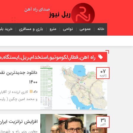
خانه
عمومی
نواحی
مترو
باری و مسافری
خرید بلی
راه اهن٬قطار٬لکوموتیو٬استخدام٬ریل٬ایستگاه٬مترو
07
دانلود جدیدترین نق
ژانویه
١۴٠٠
✍
کاری ارزنده از: آقای
و محمد امین چگین ( رئیس
31
افزایش ترانزیت ایران
اکتبر
معاون وزیر راه و شهرساز