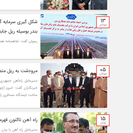
13
شکل گیری سرمایه گذ
جولای
بندر بوسیله ریل جا‌ب
رسولی گفت: تفاهمنامه همکا
05
مرودشت به ریل مت
جولای
مدیرعامل راه‌آهن جمهوری 
ساخت ایستگاه مسافری راه
15
راه آهن تاکنون قهرم
ژوئن
مدیرعامل راه آهن با بیان