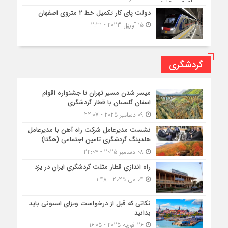
دولت پای کار تکمیل خط ۲ متروی اصفهان
15 آوریل 2023 - 2:31
گردشگری
میسر شدن مسیر تهران تا جشنواره اقوام
استان گلستان با قطار گردشگری
09 دسامبر 2025 - 22:07
نشست مدیرعامل شرکت راه آهن با مدیرعامل
هلدینگ گردشگری تامین اجتماعی (هگتا)
08 دسامبر 2025 - 22:04
راه اندازی قطار مثلث گردشگری ایران در یزد
04 می 2025 - 1:48
نکاتی که قبل از درخواست ویزای استونی باید
بدانید
26 فوریه 2025 - 16:05